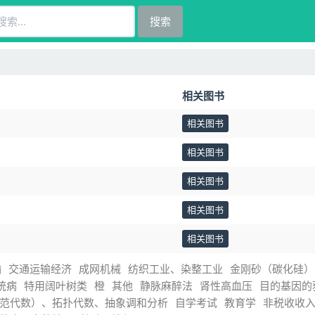
搜索
相关图书
相关图书
相关图书
相关图书
相关图书
相关图书
输
交通运输经济
成网机械
纺织工业、染整工业
金刚砂（碳化硅）
统病
特用阔叶树类
橙
其他
静脉麻醉法
肾性高血压
目的基因的
范代数）、拓扑代数、抽象调和分析
自学考试
教育学
非税收收