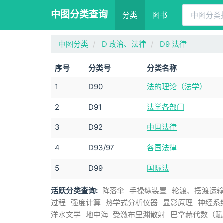
中图分类查询
分类
图书
中图分类
D 政治、法律
D9 法律
序号
分类号
分类名称
1
D90
法的理论（法学）
2
D91
法学各部门
3
D92
中国法律
4
D93/97
各国法律
5
D99
国际法
活跃分类查询:
降落伞
手操纵装置
轮渡、摆渡运
过程
强度计算
热学式分析仪器
显影原理
神经系
洋水文学
地中海
受激布里渊散射
巴拿赫代数（赋