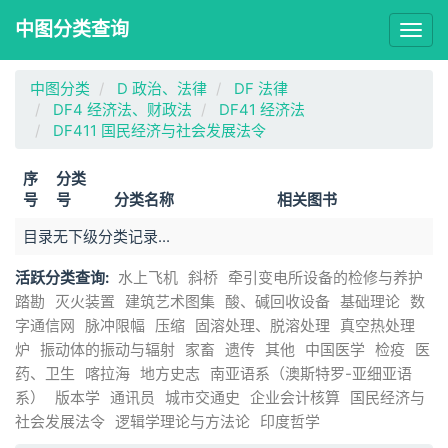
中图分类查询
Togg
navig
中图分类
D 政治、法律
DF 法律
DF4 经济法、财政法
DF41 经济法
DF411 国民经济与社会发展法令
序
分类
号
号
分类名称
相关图书
目录无下级分类记录...
活跃分类查询:
水上飞机
斜桥
牵引变电所设备的检修与养护
踏勘
灭火装置
建筑艺术图集
酸、碱回收设备
基础理论
数
字通信网
脉冲限幅
压缩
固溶处理、脱溶处理
真空热处理
炉
振动体的振动与辐射
家畜
遗传
其他
中国医学
检疫
医
药、卫生
喀拉海
地方史志
南亚语系（澳斯特罗-亚细亚语
系）
版本学
通讯员
城市交通史
企业会计核算
国民经济与
社会发展法令
逻辑学理论与方法论
印度哲学