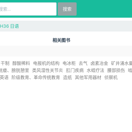
搜索
H36 日语
相关图书
干制
醇酸稀料
电报机的结构
电冰柜
去气
卤素冶金
矿井涌水
胱瘘、膀胱憩室
类风湿性关节炎
肛门疾病
水蛭疗法
腰部损伤
英语
阶级教育、革命传统教育
造纸
其他军用器材
侦察机