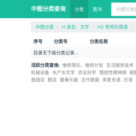
中图分类查询
分类
图书
中图分类
H 语言、文字
H3 常用外国语
序号
分类号
分类名称
目录无下级分类记录...
活跃分类查询:
维修理论、维修计划
生活服务技术
机械设备
水产水文学
农业科学
情感性精神病
膀
直翅目
鲸目
重奏乐曲
古代歌曲
库麦克语
日语