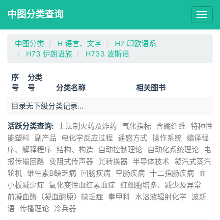
中图分类查询
Togg
navig
中图分类
H 语言、文字
H7 印欧语系
H73 伊朗语族
H733 波斯语
序
分类
号
号
分类名称
相关图书
目录无下级分类记录...
活跃分类查询:
土法制火药及炸药
气化指标
含硼纤维
特种性
能塑料
副产品
电化学反应过程
遥感方式
操作系统
编译程
序、解释程序
结构、构造
自动控制理论
自动化系统理论
电
报传输回路
变阻式传声器
光转换器
半导体技术
凝汽式蒸汽
轮机
维生素B缺乏病
回肠疾病
空肠疾病
十二指肠疾病
血
小板减少症
氧化变性血红素血症
红细胞增多、减少及异常
前凝血酶（凝血酶原）缺乏症
拳甲科
水溶液辐射化学
波斯
语
传播理论
冷兵器