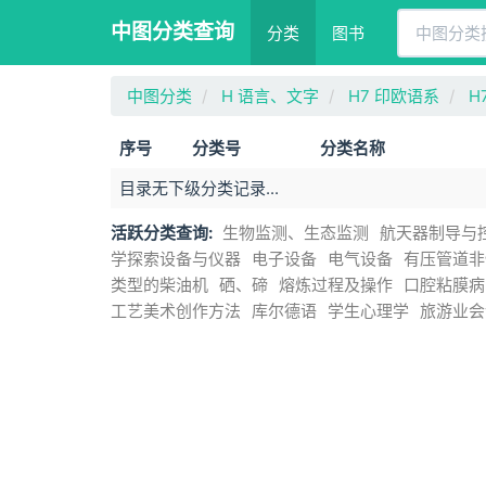
中图分类查询
分类
图书
中图分类
H 语言、文字
H7 印欧语系
H
序号
分类号
分类名称
目录无下级分类记录...
活跃分类查询:
生物监测、生态监测
航天器制导与
学探索设备与仪器
电子设备
电气设备
有压管道非
类型的柴油机
硒、碲
熔炼过程及操作
口腔粘膜病
工艺美术创作方法
库尔德语
学生心理学
旅游业会