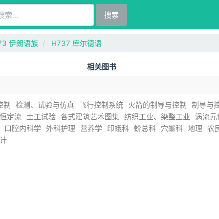
搜索
73 伊朗语族
H737 库尔德语
相关图书
控制
检测、试验与仿真
飞行控制系统
火箭的制导与控制
制导与
恒定流
土工试验
各式建筑艺术图集
纺织工业、染整工业
涡流元
口腔内科学
外科护理
营养学
印蛾科
蚧总科
穴蠊科
地理
农
计