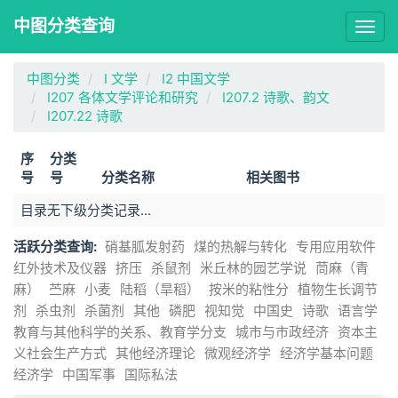
中图分类查询
Togg
navig
中图分类
I 文学
I2 中国文学
I207 各体文学评论和研究
I207.2 诗歌、韵文
I207.22 诗歌
序
分类
号
号
分类名称
相关图书
目录无下级分类记录...
活跃分类查询:
硝基胍发射药
煤的热解与转化
专用应用软件
红外技术及仪器
挤压
杀鼠剂
米丘林的园艺学说
茼麻（青
麻）
苎麻
小麦
陆稻（旱稻）
按米的粘性分
植物生长调节
剂
杀虫剂
杀菌剂
其他
磷肥
视知觉
中国史
诗歌
语言学
教育与其他科学的关系、教育学分支
城市与市政经济
资本主
义社会生产方式
其他经济理论
微观经济学
经济学基本问题
经济学
中国军事
国际私法