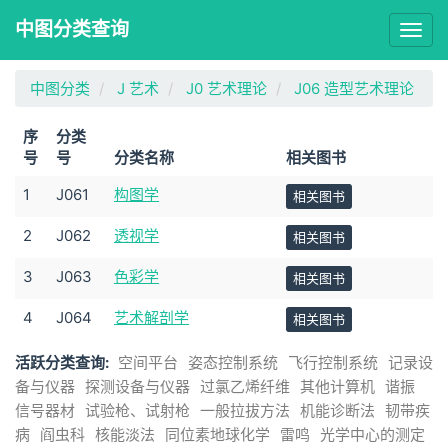
中图分类查询
Togg
navig
中图分类
J 艺术
J0 艺术理论
J06 造型艺术理论
序
分类
号
号
分类名称
相关图书
1
J061
构图学
相关图书
2
J062
透视学
相关图书
3
J063
色彩学
相关图书
4
J064
艺术解剖学
相关图书
活跃分类查询:
空间平台
姿态控制系统
飞行控制系统
记录设
备与仪器
探测设备与仪器
过氯乙烯纤维
其他计算机
谐振
信号器材
试验枪、试射枪
一般拉拔方法
机能诊断法
韧带疾
病
阎虫科
核能淡法
同位素地球化学
雷鸣
光学中心的测定