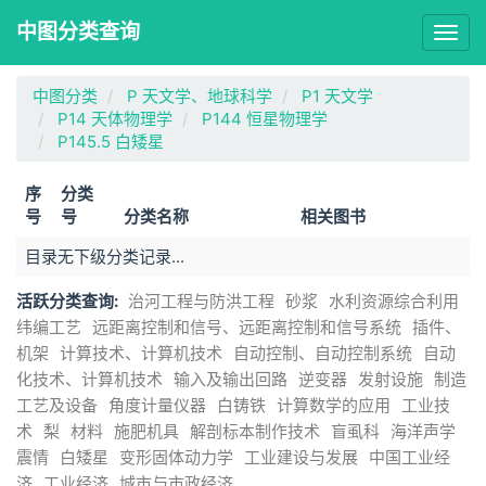
中图分类查询
Togg
navig
中图分类
P 天文学、地球科学
P1 天文学
P14 天体物理学
P144 恒星物理学
P145.5 白矮星
序
分类
号
号
分类名称
相关图书
目录无下级分类记录...
活跃分类查询:
治河工程与防洪工程
砂浆
水利资源综合利用
纬编工艺
远距离控制和信号、远距离控制和信号系统
插件、
机架
计算技术、计算机技术
自动控制、自动控制系统
自动
化技术、计算机技术
输入及输出回路
逆变器
发射设施
制造
工艺及设备
角度计量仪器
白铸铁
计算数学的应用
工业技
术
梨
材料
施肥机具
解剖标本制作技术
盲虱科
海洋声学
震情
白矮星
变形固体动力学
工业建设与发展
中国工业经
济
工业经济
城市与市政经济