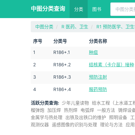
中图分类查询
分类
图书
中图分类
R 医药、卫生
R1 预防医学、卫
序号
分类号
分类名称
1
R186+.1
种痘
2
R186+.2
结核素（卡介苗）接种
3
R186+.3
预防注射
4
R186+.4
服药预防
活跃分类查询:
少年儿童读物
给水工程（上水道工
榴弹炮
加压焊
热剂焊
电弧焊
一般方法
铸焊设
金属学与热处理
出铁及出铁口的维护
照明设备
工
观测仪器
遥感图像的识别与处理
理论与方法
应用