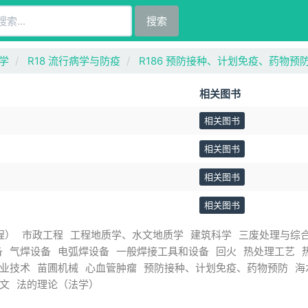
搜索
生学
R18 流行病学与防疫
R186 预防接种、计划免疫、药物预
相关图书
相关图书
相关图书
相关图书
相关图书
程）
市政工程
工程地质学、水文地质学
建筑科学
三废处理与综
备
气焊设备
电弧焊设备
一般焊接工具和设备
回火
热处理工艺
业技术
苗圃机械
心血管肿瘤
预防接种、计划免疫、药物预防
海
文
法的理论（法学）