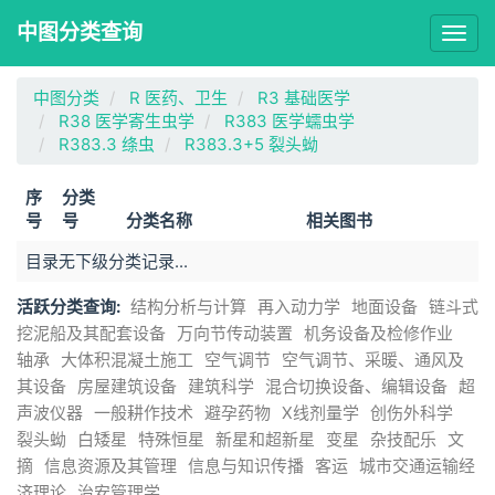
中图分类查询
Togg
navig
中图分类
R 医药、卫生
R3 基础医学
R38 医学寄生虫学
R383 医学蠕虫学
R383.3 绦虫
R383.3+5 裂头蚴
序
分类
号
号
分类名称
相关图书
目录无下级分类记录...
活跃分类查询:
结构分析与计算
再入动力学
地面设备
链斗式
挖泥船及其配套设备
万向节传动装置
机务设备及检修作业
轴承
大体积混凝土施工
空气调节
空气调节、采暖、通风及
其设备
房屋建筑设备
建筑科学
混合切换设备、编辑设备
超
声波仪器
一般耕作技术
避孕药物
X线剂量学
创伤外科学
裂头蚴
白矮星
特殊恒星
新星和超新星
变星
杂技配乐
文
摘
信息资源及其管理
信息与知识传播
客运
城市交通运输经
济理论
治安管理学