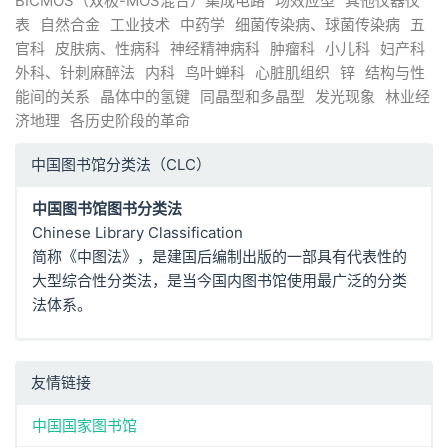
BICMOS（双极-MOS混合）集成电路
场效应型
其他仪器仪
表
自然合金
工业技术
中药学
细菌传染病、球菌传染病
五
官科
皮肤病、性病科
神经精神病科
肿瘤科
小儿科
妇产科
外科、针刺麻醉法
内科
鸟叶蝉科
心脏肌组织
锌
结构与性
能间的关系
晶体中的氢键
同晶型和多晶型
发光现象
林业经
济地理
各历史阶段的革命
中国图书馆分类法（CLC）
中国图书馆图书分类法
Chinese Library Classification
简称《中图法》，是建国后编制出版的一部具有代表性的
大型综合性分类法，是当今国内图书馆使用最广泛的分类
法体系。
友情链接
中国国家图书馆