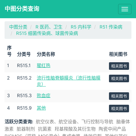
中图分类查询
Togg
navig
中图分类
R 医药、卫生
R5 内科学
R51 传染病
R515 细菌传染病、球菌传染病
序
号
分类号
分类名称
相关图书
1
R515.1
猩红热
相关图书
2
R515.2
流行性脑脊髓膜炎（流行性脑膜
相关图书
炎）
3
R515.3
败血症
相关图书
4
R515.9
其他
相关图书
活跃分类查询:
航空仪表、航空设备、飞行控制与导航
脑垂体
激素
脏器制剂
抗菌素
羟基羧酸及其衍生物
陶瓷中间产品