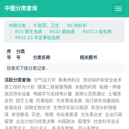
中图分类查询
Togg
navig
中图分类
R 医药、卫生
R5 内科学
R53 寄生虫病
R532 蠕虫病
R532.2 吸虫病
R532.23 华支睾吸虫病
序
分类
号
号
分类名称
相关图书
目录无下级分类记录...
活跃分类查询:
空气动力学
新奥地利法
劳动保护和安全技术
施工组织与计划
隧道二极管振荡器
水能的利用
粘接－焊接
高压供水设备
电磁学与无线电计量
高频火花检漏仪
土壤改
良剂
园艺土壤
药事组织
华支睾吸虫病
流行病学测量指标
金滴虫目
动物生物化学
生物学实验与观测
旱涝分析预报
清
库克群岛
历史、地理
非标准英语
文化事业史
企业行政
管理
企业计划与经营决策
中国政治
管理学
社会科学总论
马克思主义、列宁主义、毛泽东思想、邓小平理论