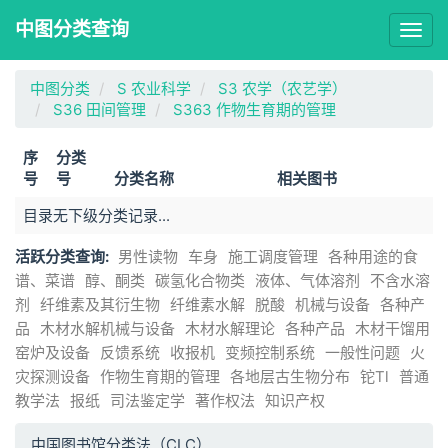
中图分类查询
Togg
navig
中图分类
S 农业科学
S3 农学（农艺学）
S36 田间管理
S363 作物生育期的管理
序
分类
号
号
分类名称
相关图书
目录无下级分类记录...
活跃分类查询:
男性读物
车身
施工调度管理
各种用途的食
谱、菜谱
醇、酮类
碳氢化合物类
液体、气体溶剂
不含水溶
剂
纤维素及其衍生物
纤维素水解
脱酸
机械与设备
各种产
品
木材水解机械与设备
木材水解理论
各种产品
木材干馏用
窑炉及设备
反馈系统
收报机
变频控制系统
一般性问题
火
灾探测设备
作物生育期的管理
各地层古生物分布
铊Tl
普通
教学法
报纸
司法鉴定学
著作权法
知识产权
中国图书馆分类法（CLC）