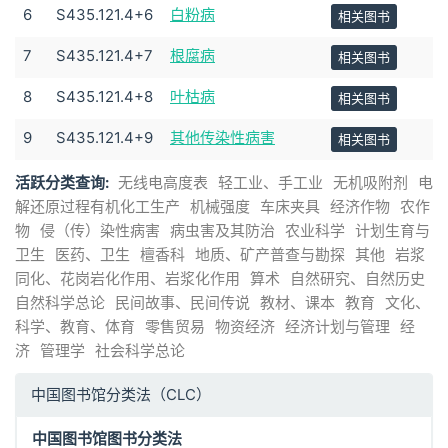
6
S435.121.4+6
白粉病
相关图书
7
S435.121.4+7
根腐病
相关图书
8
S435.121.4+8
叶枯病
相关图书
9
S435.121.4+9
其他传染性病害
相关图书
活跃分类查询:
无线电高度表
轻工业、手工业
无机吸附剂
电
解还原过程有机化工生产
机械强度
车床夹具
经济作物
农作
物
侵（传）染性病害
病虫害及其防治
农业科学
计划生育与
卫生
医药、卫生
檀香科
地质、矿产普查与勘探
其他
岩浆
同化、花岗岩化作用、岩浆化作用
算术
自然研究、自然历史
自然科学总论
民间故事、民间传说
教材、课本
教育
文化、
科学、教育、体育
零售贸易
物资经济
经济计划与管理
经
济
管理学
社会科学总论
中国图书馆分类法（CLC）
中国图书馆图书分类法