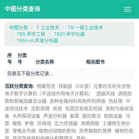
中图分类查询
Togg
navig
中图分类
T 工业技术
TB 一般工业技术
TB5 声学工程
TB51 声学仪器
TB51+6 声波分析器
序
分类
号
号
分类名称
相关图书
目录无下级分类记录...
活跃分类查询:
明渠导流
锌副族（ⅡＢ族）元素的无机化合物
电子数字计算机（不连续作用电子计算机）
透镜天线
调频指
数和频偏测量及仪器
各种金属材料和构件的焊接
热处理
中
途测试技术
定影原理
其他
低真空系统及机组
发射与接收设
备
水声探测设备
声波分析器
紫菜
跳钓鱼法
助航设备
马
面
鳀鱼
鲈鱼
珍珠场
压力传感器
渔情预报
土壤微生物分
类
脊椎关节病
植物对动物的影响
异养植物的营养
植物形态
学
高空气候资料的统计和整理法
其他