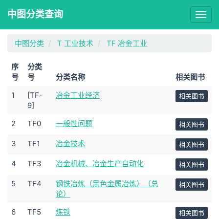
中图分类查询
Togg
navig
中图分类
T 工业技术
TF 冶金工业
序
分类
号
号
分类名称
相关图书
1
[TF-
冶金工业经济
相关图书
9]
2
TF0
一般性问题
相关图书
3
TF1
冶金技术
相关图书
4
TF3
冶金机械、冶金生产自动化
相关图书
5
TF4
钢铁冶炼（黑色金属冶炼）（总
相关图书
论）
6
TF5
炼铁
相关图书