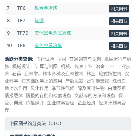
7
TF6
铁合金冶炼
相关图书
8
TF7
炼钢
相关图书
9
TF79
其他黑色金属冶炼
相关图书
10
TF8
有色金属冶炼
相关图书
活跃分类查询:
飞行试验
型材
交通调查与规划
机械运行与维
修
机械设计、计算与制图
机械、仪表工业
冶金工业
工业技
术
石莼
造林学、林木育种及造林技术
林业
轮式拖拉机
农
业科学
在基础医学上的应用
产后恶露
肾功能衰竭
珠蛋白
地上水作用
风化作用
季节性气候
醇及其衍生物
白俄罗斯
情报载体
情报的存贮和检索设备
文献库的方法和设备
保
管、典藏
传播媒介
企业财务管理
企业经济
经济计划与管
理
中国图书馆分类法（CLC）