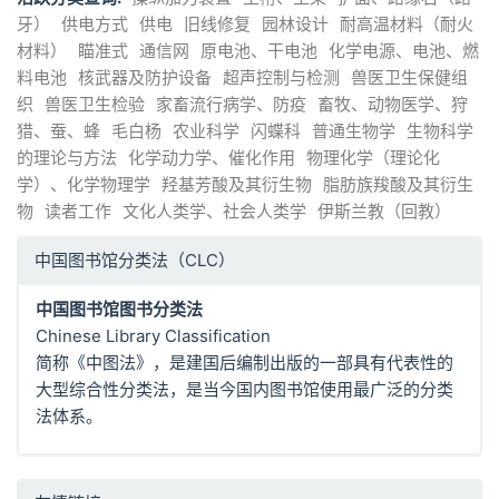
牙）
供电方式
供电
旧线修复
园林设计
耐高温材料（耐火
材料）
瞄准式
通信网
原电池、干电池
化学电源、电池、燃
料电池
核武器及防护设备
超声控制与检测
兽医卫生保健组
织
兽医卫生检验
家畜流行病学、防疫
畜牧、动物医学、狩
猎、蚕、蜂
毛白杨
农业科学
闪蝶科
普通生物学
生物科学
的理论与方法
化学动力学、催化作用
物理化学（理论化
学）、化学物理学
羟基芳酸及其衍生物
脂肪族羧酸及其衍生
物
读者工作
文化人类学、社会人类学
伊斯兰教（回教）
中国图书馆分类法（CLC）
中国图书馆图书分类法
Chinese Library Classification
简称《中图法》，是建国后编制出版的一部具有代表性的
大型综合性分类法，是当今国内图书馆使用最广泛的分类
法体系。