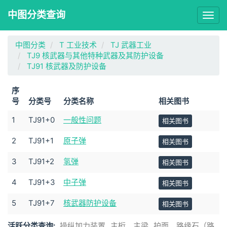
中图分类查询
Togg
navig
中图分类
T 工业技术
TJ 武器工业
TJ9 核武器与其他特种武器及其防护设备
TJ91 核武器及防护设备
序
号
分类号
分类名称
相关图书
1
TJ91+0
一般性问题
相关图书
2
TJ91+1
原子弹
相关图书
3
TJ91+2
氢弹
相关图书
4
TJ91+3
中子弹
相关图书
5
TJ91+7
核武器防护设备
相关图书
活跃分类查询:
操纵加力装置
主桁、主梁
护面、路缘石（路