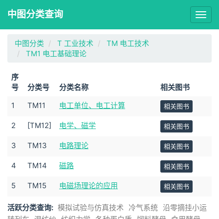
中图分类查询
Togg
navig
中图分类
T 工业技术
TM 电工技术
TM1 电工基础理论
序
号
分类号
分类名称
相关图书
1
TM11
电工单位、电工计算
相关图书
2
[TM12]
电学、磁学
相关图书
3
TM13
电路理论
相关图书
4
TM14
磁路
相关图书
5
TM15
电磁场理论的应用
相关图书
活跃分类查询:
模拟试验与仿真技术
冷气系统
沿零摘挂小运