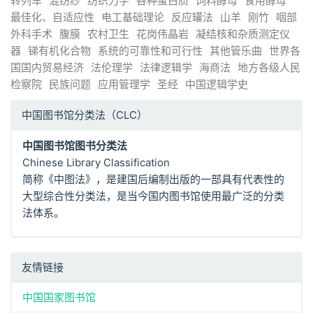
转列车
混纺纱
纺织力学
各种蛋白质
饲料酵母
食用酵母
最佳化、自适应性
电工基础理论
反应罐法
山羊
刚竹
咽部
外科手术
腹膜
农村卫生
花岗伟晶岩
凝结核和杂质测定仪
器
锑有机化合物
系统的可靠性和可行性
其他管乐曲
世界各
国国内贸易经济
法伦理学
法律逻辑学
海商法
地方各级人民
检察院
民族问题
应用管理学
圣经
中国逻辑学史
中国图书馆分类法（CLC）
中国图书馆图书分类法
Chinese Library Classification
简称《中图法》，是建国后编制出版的一部具有代表性的
大型综合性分类法，是当今国内图书馆使用最广泛的分类
法体系。
友情链接
中国国家图书馆