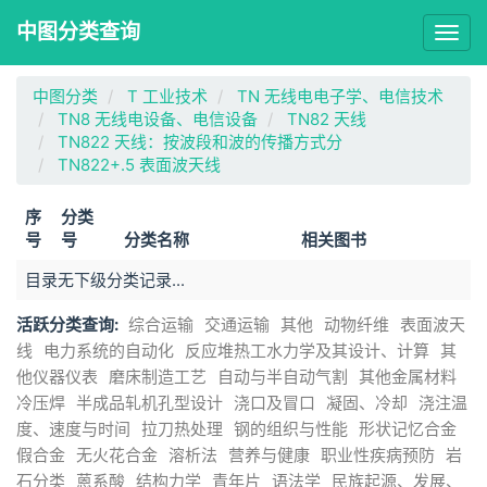
中图分类查询
Togg
navig
中图分类
T 工业技术
TN 无线电电子学、电信技术
TN8 无线电设备、电信设备
TN82 天线
TN822 天线：按波段和波的传播方式分
TN822+.5 表面波天线
序
分类
号
号
分类名称
相关图书
目录无下级分类记录...
活跃分类查询:
综合运输
交通运输
其他
动物纤维
表面波天
线
电力系统的自动化
反应堆热工水力学及其设计、计算
其
他仪器仪表
磨床制造工艺
自动与半自动气割
其他金属材料
冷压焊
半成品轧机孔型设计
浇口及冒口
凝固、冷却
浇注温
度、速度与时间
拉刀热处理
钢的组织与性能
形状记忆合金
假合金
无火花合金
溶析法
营养与健康
职业性疾病预防
岩
石分类
蒽系酸
结构力学
青年片
语法学
民族起源、发展、