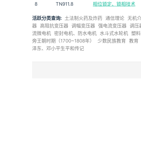
8
TN911.8
相位锁定、锁相技术
活跃分类查询:
土法制火药及炸药
通信理论
无机
器
高阻抗变压器
调幅变压器
强电流变压器
调压
流微电机
密封电机、防水电机
水斗式水轮机
塑料
旁王朝时期（1700~1808年）
少数民族教育
教育
泽东、邓小平生平和传记