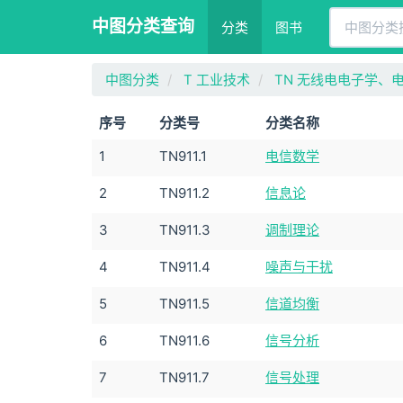
中图分类查询
分类
图书
中图分类
T 工业技术
TN 无线电电子学、
序号
分类号
分类名称
1
TN911.1
电信数学
2
TN911.2
信息论
3
TN911.3
调制理论
4
TN911.4
噪声与干扰
5
TN911.5
信道均衡
6
TN911.6
信号分析
7
TN911.7
信号处理