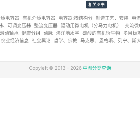
相关图书
介质电容器
有机介质电容器
电容器:按结构分
制造工艺、安装
电
器、可调变压器
整流变压器
驱动用微电机（分马力电机）
交流微
滑动轴承
健康分组
动脉
海洋地质学
碳酸的有机衍生物
多目标
农业经济信息
社会舆论
哲学、宗教
马克思、恩格斯、列宁、斯
Copyleft © 2013 - 2026
中图分类查询