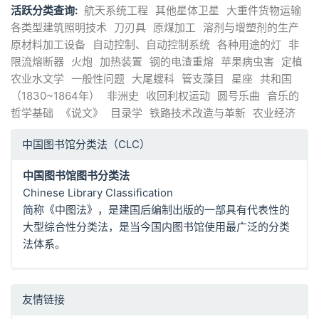
活跃分类查询:
航天系统工程
其他星体卫星
大重件货物运输
各类型建筑照明技术
刀刃具
原煤加工
溶剂与增塑剂的生产
原材料加工设备
自动控制、自动控制系统
各种用途的灯
非
限流熔断器
火炮
加热装置
钢的电渣重熔
苹果病虫害
定植
农业水文学
一般性问题
大尾螋科
管支藻目
星座
共和国
（1830~1864年）
非洲史
收回利权运动
圆号乐曲
音乐的
哲学基础
《说文》
目录学
铁路技术改造与革新
农业经济
中国图书馆分类法（CLC）
中国图书馆图书分类法
Chinese Library Classification
简称《中图法》，是建国后编制出版的一部具有代表性的
大型综合性分类法，是当今国内图书馆使用最广泛的分类
法体系。
友情链接