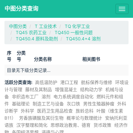
中图分类查询
Togg
navig
中图分类
T 工业技术
TQ 化学工业
TQ45 农药工业
TQ450 一般性问题
TQ450.4 原料及助剂
TQ450.4+4 溶剂
序
分类
号
号
分类名称
相关图书
目录无下级分类记录...
活跃分类查询:
高低温防护
港口工程
航标保养与维修
环境设
计与管理
藤材及其制品
增强混凝土
结构动力学
机械与设
备
非织造布工厂
溶剂
电力系统调度自动化
燃料元件和组
件
基础理论
制造工艺与设备
灰口铁
男性生殖器肿瘤
外科
诊断学
外科学
医药卫生用品检查
旌蛉总科
叶酸（维生素
B11）
芳香族磺酸及其衍生物
概率论与数理统计
安纳托利亚
语族
汉字整理和简化
思想政治教育、德育
货币政策
经济作
物
各国经济思想
道德与心理