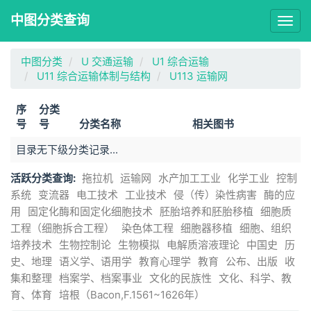
中图分类查询
Togg
navig
中图分类
U 交通运输
U1 综合运输
U11 综合运输体制与结构
U113 运输网
序
分类
号
号
分类名称
相关图书
目录无下级分类记录...
活跃分类查询:
拖拉机
运输网
水产加工工业
化学工业
控制
系统
变流器
电工技术
工业技术
侵（传）染性病害
酶的应
用
固定化酶和固定化细胞技术
胚胎培养和胚胎移植
细胞质
工程（细胞拆合工程）
染色体工程
细胞器移植
细胞、组织
培养技术
生物控制论
生物模拟
电解质溶液理论
中国史
历
史、地理
语义学、语用学
教育心理学
教育
公布、出版
收
集和整理
档案学、档案事业
文化的民族性
文化、科学、教
育、体育
培根（Bacon,F.1561~1626年）