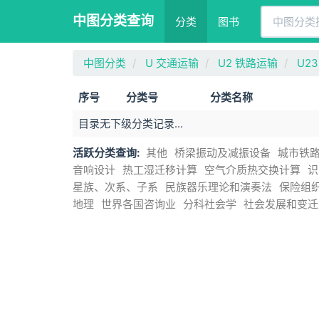
中图分类查询
分类
图书
中图分类
U 交通运输
U2 铁路运输
U2
序号
分类号
分类名称
目录无下级分类记录...
活跃分类查询:
其他
桥梁振动及减振设备
城市铁
音响设计
热工湿迁移计算
空气介质热交换计算
识
星族、次系、子系
民族器乐理论和演奏法
保险组
地理
世界各国咨询业
分科社会学
社会发展和变迁