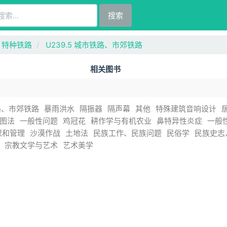
搜索
3 特种铁路
U239.5 城市铁路、市郊铁路
相关图书
路、市郊铁路
暴雨洪水
隔振器
隔声幕
其他
特殊建筑音响设计
图法
一般性问题
鸡冠花
耕作学与有机农业
鼻特异性炎症
一般
织和管理
沙漠作战
土地法
民族工作、民族问题
民俗学
民族史志
宗教文学与艺术
艺术美学