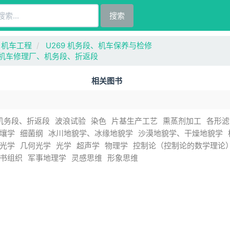
搜索
6 机车工程
U269 机务段、机车保养与检修
+1 机车修理厂、机务段、折返段
相关图书
机务段、折返段
波浪试验
染色
片基生产工艺
熏蒸剂加工
各形滤
壤学
细菌纲
冰川地貌学、冰缘地貌学
沙漠地貌学、干燥地貌学
光学
几何光学
光学
超声学
物理学
控制论（控制论的数学理论
书组织
军事地理学
灵感思维
形象思维