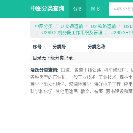
中图分类查询
分类
图书
中图分类
U 交通运输
U2 铁路运输
U2
U269.2 机务段工作组织及管理
U269.2
序号
分类号
分类名称
目录无下级分类记录...
活跃分类查询:
国道、省道干线公路
机车修理厂、
各种类型的汽油机
一般工业技术
工业技术
森林土
貌学
流水地貌学、湿润地貌学
海洋电子工程
应用
科学和化学
其他用途画
散文、杂著
藏书建设和藏