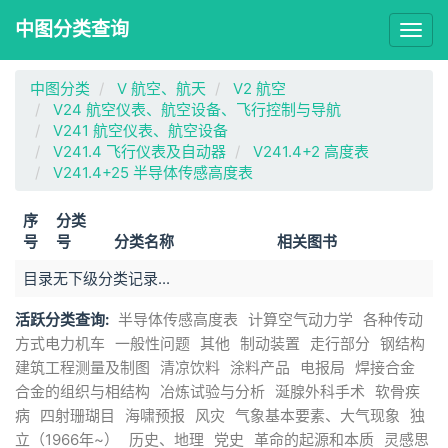
中图分类查询
Togg
navig
中图分类
V 航空、航天
V2 航空
V24 航空仪表、航空设备、飞行控制与导航
V241 航空仪表、航空设备
V241.4 飞行仪表及自动器
V241.4+2 高度表
V241.4+25 半导体传感高度表
序
分类
号
号
分类名称
相关图书
目录无下级分类记录...
活跃分类查询:
半导体传感高度表
计算空气动力学
各种传动
方式电力机车
一般性问题
其他
制动装置
走行部分
钢结构
建筑工程测量及制图
清凉饮料
涂料产品
电报局
焊接合金
合金的组织与相结构
冶炼试验与分析
涎腺外科手术
软骨疾
病
四射珊瑚目
海啸预报
风灾
气象基本要素、大气现象
独
立（1966年~）
历史、地理
党史
革命的起源和本质
灵感思