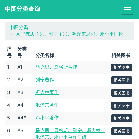
中图分类查询
Togg
navig
中图分类
A 马克思主义、列宁主义、毛泽东思想、邓小平理论
序
分类
号
号
分类名称
相关图书
1
A1
马克思、恩格斯著作
相关图书
2
A2
列宁著作
相关图书
3
A3
斯大林著作
相关图书
4
A4
毛泽东著作
相关图书
5
A49
邓小平著作
相关图书
6
A5
马克思、恩格斯、列宁、斯大林、
相关图书
毛泽东、邓小平著作汇编