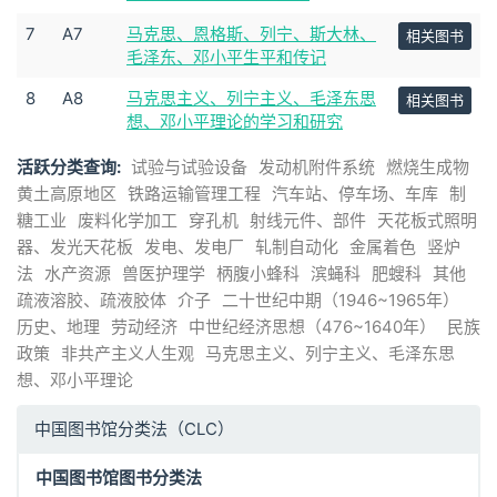
7
A7
马克思、恩格斯、列宁、斯大林、
相关图书
毛泽东、邓小平生平和传记
8
A8
马克思主义、列宁主义、毛泽东思
相关图书
想、邓小平理论的学习和研究
活跃分类查询:
试验与试验设备
发动机附件系统
燃烧生成物
黄土高原地区
铁路运输管理工程
汽车站、停车场、车库
制
糖工业
废料化学加工
穿孔机
射线元件、部件
天花板式照明
器、发光天花板
发电、发电厂
轧制自动化
金属着色
竖炉
法
水产资源
兽医护理学
柄腹小蜂科
滨蝇科
肥螋科
其他
疏液溶胶、疏液胶体
介子
二十世纪中期（1946~1965年）
历史、地理
劳动经济
中世纪经济思想（476~1640年）
民族
政策
非共产主义人生观
马克思主义、列宁主义、毛泽东思
想、邓小平理论
中国图书馆分类法（CLC）
中国图书馆图书分类法