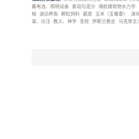
蓄电池、照明设备
紊动与泥沙
通航建筑物水力学
程
湖泊养鱼
颗粒饲料
菌类
玉米（玉蜀黍）
演
道、仪注
教义、神学
圣经
伊斯兰教史
马克思主