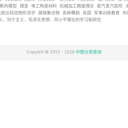
断向模型
理发
电工陶瓷材料
机械加工精度理论
氧气蒸汽底吹
化和比较动物形态学
碳链聚合物
各种舞剧
各国
军事训练教育
布
义、列宁主义、毛泽东思想、邓小平理论的学习和研究
Copyleft © 2013 - 2026
中图分类查询