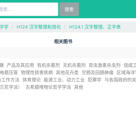
搜索
文字学
H124 汉字整理和简化
H124.1 汉字整理、正字表
相关图书
糖
产品及其应用
有机杀菌剂
无机杀菌剂
昆虫激素杀虫剂
烧成
电稳压管
物理性损害疾病
其他花卉类
空肠及回肠肿瘤
区域海洋
与工作方法
体育理论
能源工业、动力工业
犯罪学
与各国政府的
兰尼学派）
古希腊唯物论哲学学派
其他