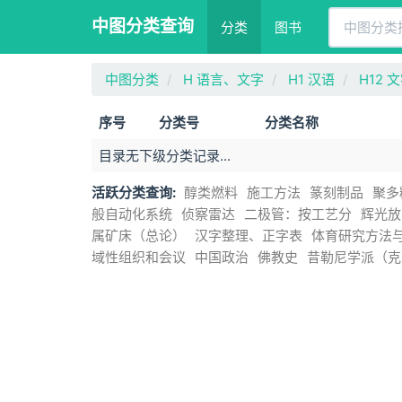
中图分类查询
分类
图书
中图分类
H 语言、文字
H1 汉语
H12 
序号
分类号
分类名称
目录无下级分类记录...
活跃分类查询:
醇类燃料
施工方法
篆刻制品
聚多
般自动化系统
侦察雷达
二极管：按工艺分
辉光放
属矿床（总论）
汉字整理、正字表
体育研究方法
域性组织和会议
中国政治
佛教史
昔勒尼学派（克